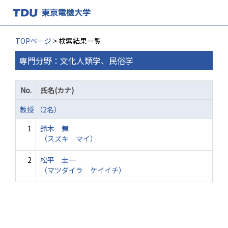
TOPページ
> 検索結果一覧
専門分野：文化人類学、民俗学
No.
氏名(カナ)
教授 （2名）
1
鈴木 舞
（スズキ マイ）
2
松平 圭一
（マツダイラ ケイイチ）