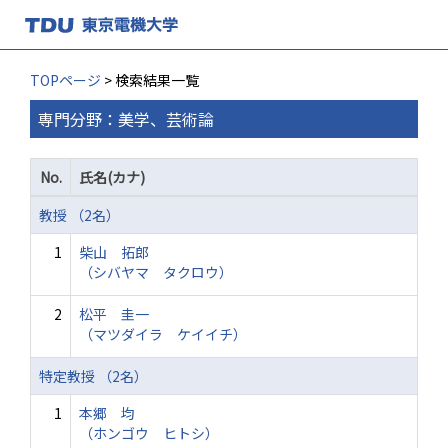
TOPページ
> 検索結果一覧
専門分野：美学、芸術論
No.
氏名(カナ)
教授 （2名）
1
柴山 拓郎
（シバヤマ タクロウ）
2
松平 圭一
（マツダイラ ケイイチ）
特定教授 （2名）
1
本郷 均
（ホンゴウ ヒトシ）