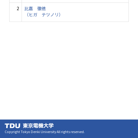
2
比嘉 徹徳
（ヒガ テツノリ）
Copyright Tokyo Denki University All rights reserved.