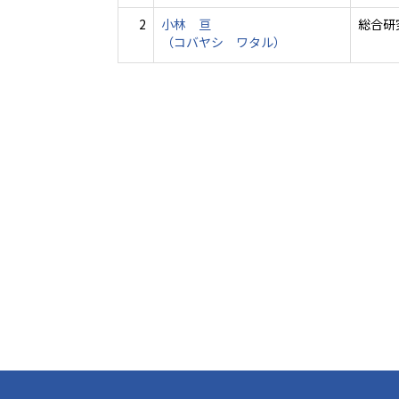
2
小林 亘
総合研
（コバヤシ ワタル）