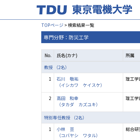
TOPページ
> 検索結果一覧
専門分野：防災工学
No.
氏名(カナ)
所属
教授 （2名）
1
石川 敬祐
理工学
（イシカワ ケイスケ）
2
高田 和幸
理工学
（タカダ カズユキ）
特別専任教授 （2名）
1
小林 亘
総合研
（コバヤシ ワタル）