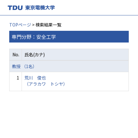
TOPページ
> 検索結果一覧
専門分野：安全工学
No.
氏名(カナ)
教授 （1名）
1
荒川 俊也
（アラカワ トシヤ）