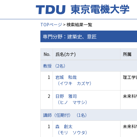
TOPページ
> 検索結果一覧
専門分野：建築史、意匠
No.
氏名(カナ)
所属
教授 （2名）
1
岩城 和哉
理工学
（イワキ カズヤ）
2
日野 雅司
未来科
（ヒノ マサシ）
講師（任期付） （1名）
1
森 創太
未来科
（モリ ソウタ）