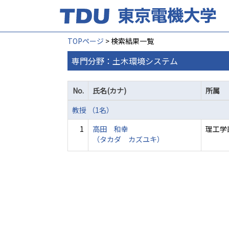
TOPページ
> 検索結果一覧
専門分野：土木環境システム
No.
氏名(カナ)
所属
教授 （1名）
1
高田 和幸
理工学
（タカダ カズユキ）