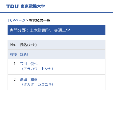
TOPページ
> 検索結果一覧
専門分野：土木計画学、交通工学
No.
氏名(カナ)
教授 （2名）
1
荒川 俊也
（アラカワ トシヤ）
2
高田 和幸
（タカダ カズユキ）