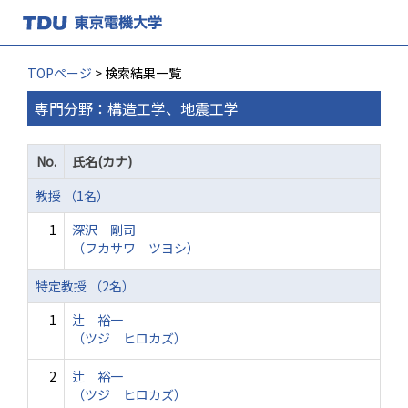
TOPページ
> 検索結果一覧
専門分野：構造工学、地震工学
No.
氏名(カナ)
教授 （1名）
1
深沢 剛司
（フカサワ ツヨシ）
特定教授 （2名）
1
辻 裕一
（ツジ ヒロカズ）
2
辻 裕一
（ツジ ヒロカズ）