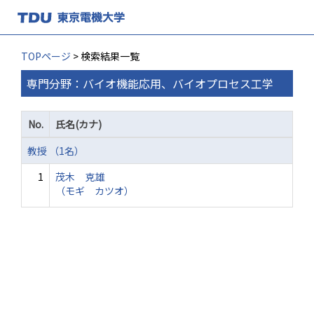
TOPページ
> 検索結果一覧
専門分野：バイオ機能応用、バイオプロセス工学
No.
氏名(カナ)
教授 （1名）
1
茂木 克雄
（モギ カツオ）