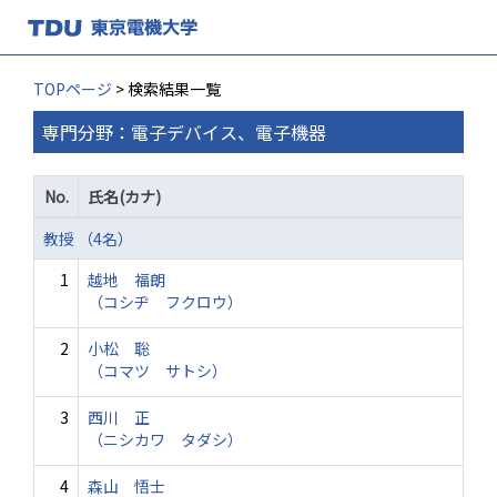
TOPページ
> 検索結果一覧
専門分野：電子デバイス、電子機器
No.
氏名(カナ)
教授 （4名）
1
越地 福朗
（コシヂ フクロウ）
2
小松 聡
（コマツ サトシ）
3
西川 正
（ニシカワ タダシ）
4
森山 悟士