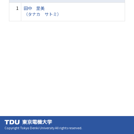
1
田中 里美
（タナカ サトミ）
Copyright Tokyo Denki University All rights reserved.