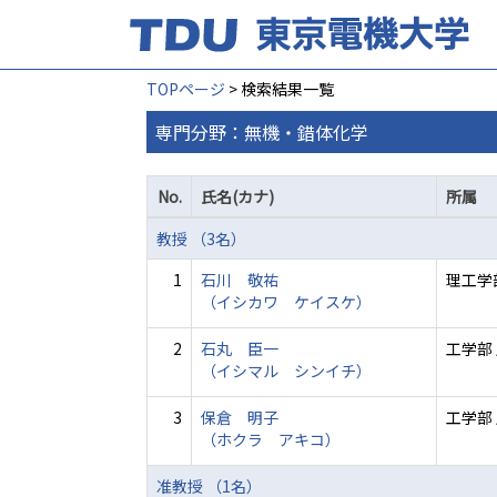
TOPページ
> 検索結果一覧
専門分野：無機・錯体化学
No.
氏名(カナ)
所属
教授 （3名）
1
石川 敬祐
理工学
（イシカワ ケイスケ）
2
石丸 臣一
工学部
（イシマル シンイチ）
3
保倉 明子
工学部
（ホクラ アキコ）
准教授 （1名）