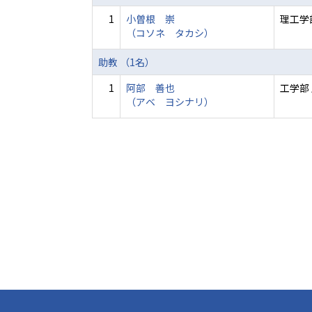
1
小曽根 崇
理工学
（コソネ タカシ）
助教 （1名）
1
阿部 善也
工学部
（アベ ヨシナリ）