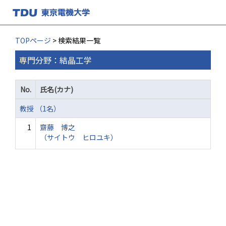
TOPページ
> 検索結果一覧
専門分野：結晶工学
No.
氏名(カナ)
教授 （1名）
1
齋藤 博之
（サイトウ ヒロユキ）