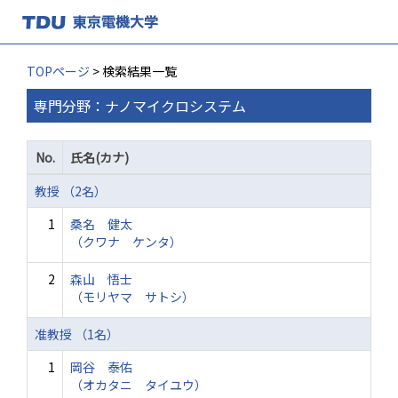
TOPページ
> 検索結果一覧
専門分野：ナノマイクロシステム
No.
氏名(カナ)
教授 （2名）
1
桑名 健太
（クワナ ケンタ）
2
森山 悟士
（モリヤマ サトシ）
准教授 （1名）
1
岡谷 泰佑
（オカタニ タイユウ）