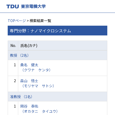
TOPページ
> 検索結果一覧
専門分野：ナノマイクロシステム
No.
氏名(カナ)
教授 （2名）
1
桑名 健太
（クワナ ケンタ）
2
森山 悟士
（モリヤマ サトシ）
准教授 （1名）
1
岡谷 泰佑
（オカタニ タイユウ）