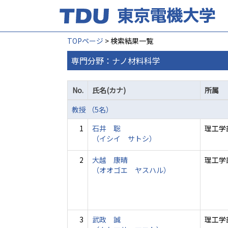
TOPページ
> 検索結果一覧
専門分野：ナノ材料科学
No.
氏名(カナ)
所属
教授 （5名）
1
石井 聡
理工学
（イシイ サトシ）
2
大越 康晴
理工学
（オオゴエ ヤスハル）
3
武政 誠
理工学