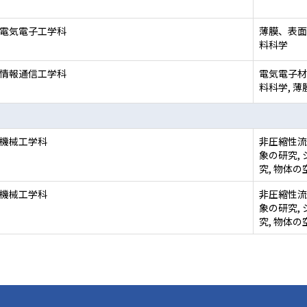
 電気電子工学科
薄膜、表面
料科学
 情報通信工学科
電気電子材
料科学, 
 機械工学科
非圧縮性流
象の研究,
究, 物体
 機械工学科
非圧縮性流
象の研究,
究, 物体