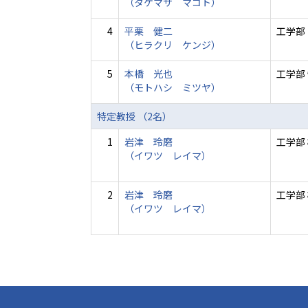
（タケマサ マコト）
4
平栗 健二
工学部
（ヒラクリ ケンジ）
5
本橋 光也
工学部
（モトハシ ミツヤ）
特定教授 （2名）
1
岩津 玲磨
工学部
（イワツ レイマ）
2
岩津 玲磨
工学部
（イワツ レイマ）