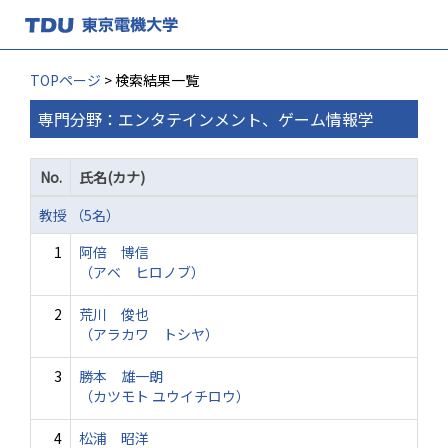
TOPページ
> 検索結果一覧
専門分野：エンタテインメント、ゲーム情報学
No.
氏名(カナ)
教授 （5名）
1
阿倍 博信
（アベ ヒロノブ）
2
荒川 俊也
（アラカワ トシヤ）
3
勝本 雄一朗
（カツモト ユウイチロウ）
4
松浦 昭洋