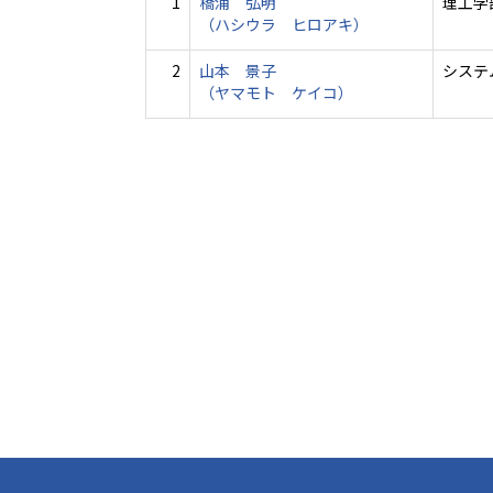
1
橋浦 弘明
理工学
（ハシウラ ヒロアキ）
2
山本 景子
システ
（ヤマモト ケイコ）