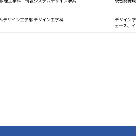
部 理工学科 情報システムデザイン学系
統合開発環境
ムデザイン工学部 デザイン工学科
デザイン学
ェース、イ