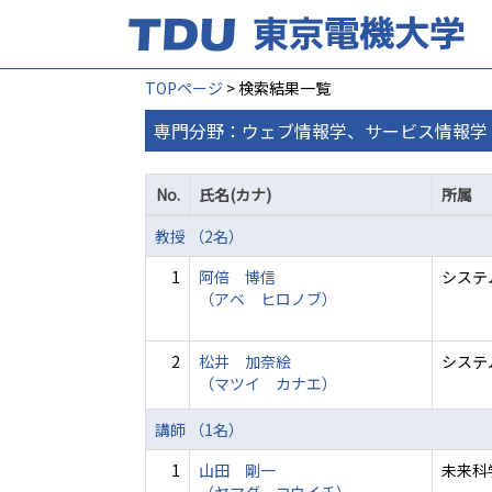
TOPページ
> 検索結果一覧
専門分野：ウェブ情報学、サービス情報学
No.
氏名(カナ)
所属
教授 （2名）
1
阿倍 博信
システ
（アベ ヒロノブ）
2
松井 加奈絵
システ
（マツイ カナエ）
講師 （1名）
1
山田 剛一
未来科