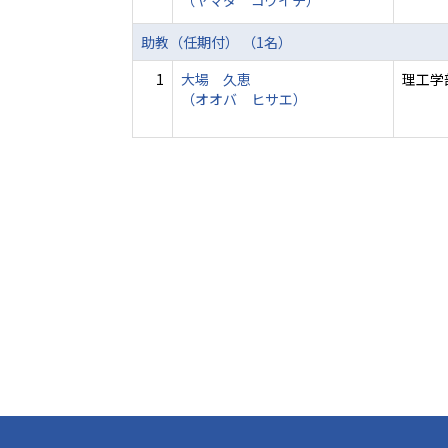
（ヤマダ コウイチ）
助教（任期付） （1名）
1
大場 久恵
理工学
（オオバ ヒサエ）