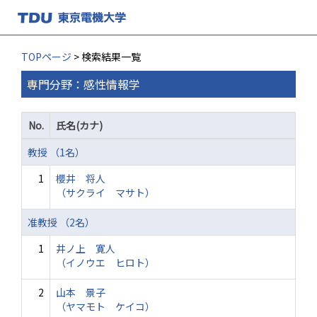
TOPページ
> 検索結果一覧
専門分野：感性情報学
No.
氏名(カナ)
教授 （1名）
1
櫻井 将人
（サクライ マサト）
准教授 （2名）
1
井ノ上 寛人
（イノウエ ヒロト）
2
山本 景子
（ヤマモト ケイコ）