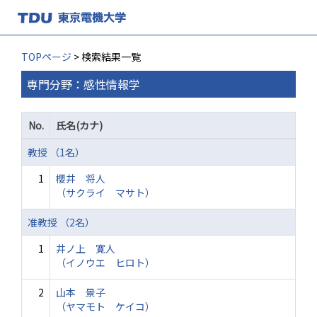
TOPページ
> 検索結果一覧
専門分野：感性情報学
No.
氏名(カナ)
教授 （1名）
1
櫻井 将人
（サクライ マサト）
准教授 （2名）
1
井ノ上 寛人
（イノウエ ヒロト）
2
山本 景子
（ヤマモト ケイコ）