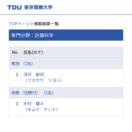
TOPページ
> 検索結果一覧
専門分野：計算科学
No.
氏名(カナ)
教授 （1名）
1
深沢 剛司
（フカサワ ツヨシ）
助教（任期付） （1名）
1
木村 健斗
（キムラ ケント）