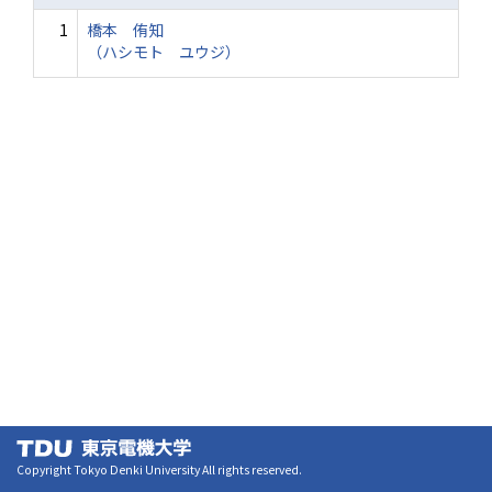
1
橋本 侑知
（ハシモト ユウジ）
Copyright Tokyo Denki University All rights reserved.