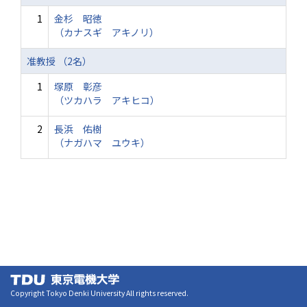
1
金杉 昭徳
（カナスギ アキノリ）
准教授 （2名）
1
塚原 彰彦
（ツカハラ アキヒコ）
2
長浜 佑樹
（ナガハマ ユウキ）
Copyright Tokyo Denki University All rights reserved.