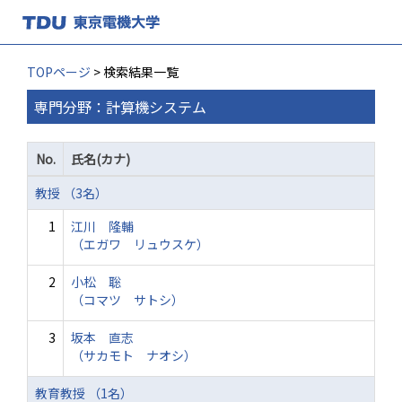
TOPページ
> 検索結果一覧
専門分野：計算機システム
No.
氏名(カナ)
教授 （3名）
1
江川 隆輔
（エガワ リュウスケ）
2
小松 聡
（コマツ サトシ）
3
坂本 直志
（サカモト ナオシ）
教育教授 （1名）