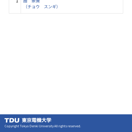
1
趙 崇貴
（チョウ スンギ）
Copyright Tokyo Denki University All rights reserved.