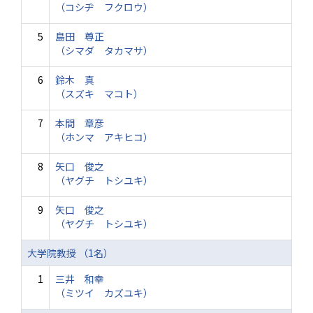
（コシヂ フクロウ）
5
島田 尊正
（シマダ タカマサ）
6
鈴木 真
（スズキ マコト）
7
本間 章彦
（ホンマ アキヒコ）
8
矢口 俊之
（ヤグチ トシユキ）
9
矢口 俊之
（ヤグチ トシユキ）
大学院教授 （1名）
1
三井 和幸
（ミツイ カズユキ）