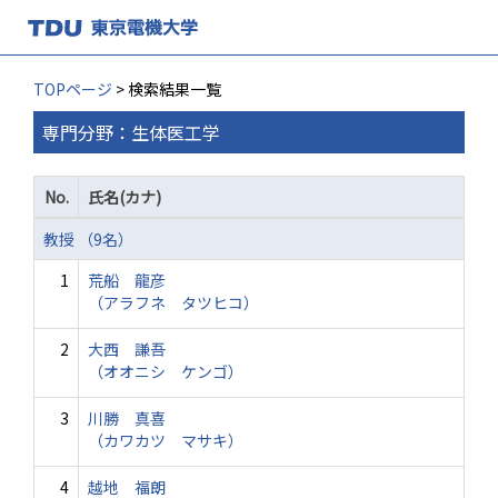
TOPページ
> 検索結果一覧
専門分野：生体医工学
No.
氏名(カナ)
教授 （9名）
1
荒船 龍彦
（アラフネ タツヒコ）
2
大西 謙吾
（オオニシ ケンゴ）
3
川勝 真喜
（カワカツ マサキ）
4
越地 福朗