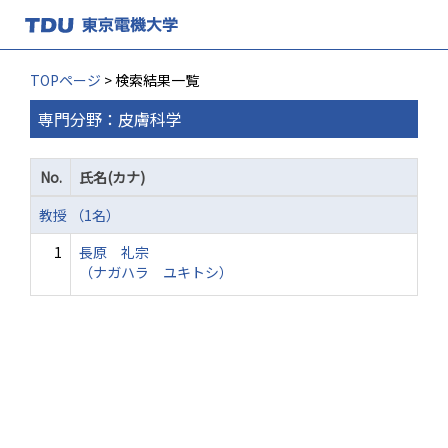
TOPページ
> 検索結果一覧
専門分野：皮膚科学
No.
氏名(カナ)
教授 （1名）
1
長原 礼宗
（ナガハラ ユキトシ）