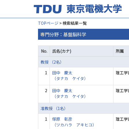
TOPページ
> 検索結果一覧
専門分野：基盤脳科学
No.
氏名(カナ)
所属
教授 （2名）
1
田中 慶太
理工学
（タナカ ケイタ）
2
田中 慶太
理工学
（タナカ ケイタ）
准教授 （1名）
1
塚原 彰彦
理工学
（ツカハラ アキヒコ）