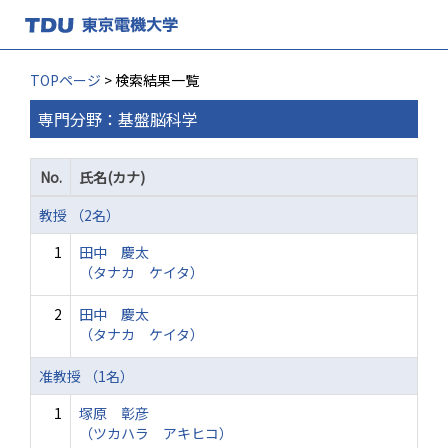
TOPページ
> 検索結果一覧
専門分野：基盤脳科学
No.
氏名(カナ)
教授 （2名）
1
田中 慶太
（タナカ ケイタ）
2
田中 慶太
（タナカ ケイタ）
准教授 （1名）
1
塚原 彰彦
（ツカハラ アキヒコ）