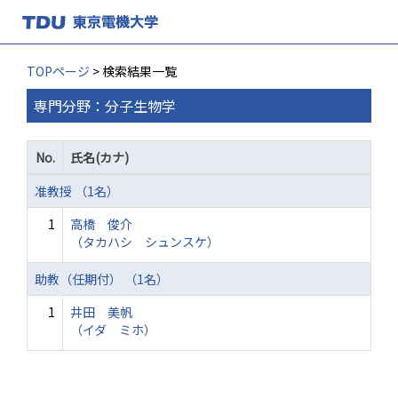
TOPページ
> 検索結果一覧
専門分野：分子生物学
No.
氏名(カナ)
准教授 （1名）
1
高橋 俊介
（タカハシ シュンスケ）
助教（任期付） （1名）
1
井田 美帆
（イダ ミホ）