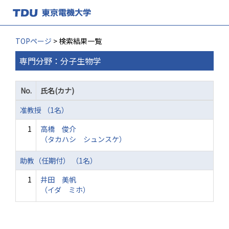
TOPページ
> 検索結果一覧
専門分野：分子生物学
No.
氏名(カナ)
准教授 （1名）
1
高橋 俊介
（タカハシ シュンスケ）
助教（任期付） （1名）
1
井田 美帆
（イダ ミホ）