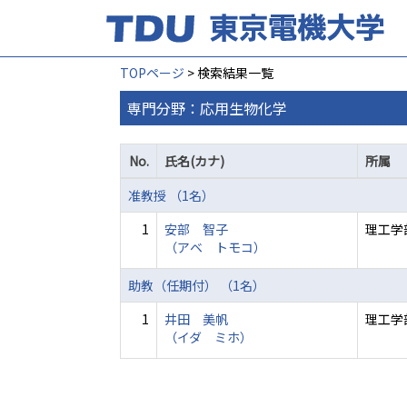
TOPページ
> 検索結果一覧
専門分野：応用生物化学
No.
氏名(カナ)
所属
准教授 （1名）
1
安部 智子
理工学
（アベ トモコ）
助教（任期付） （1名）
1
井田 美帆
理工学
（イダ ミホ）