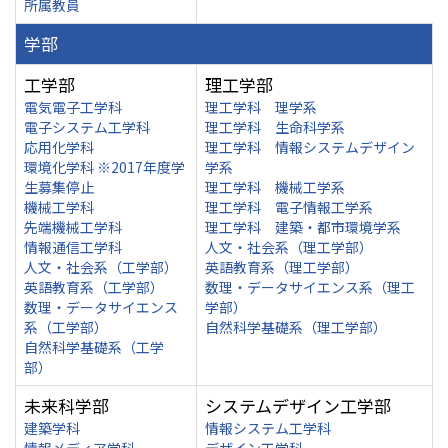
所属教員
学部
工学部
理工学部
電気電子工学科
理工学科 理学系
電子システム工学科
理工学科 生命科学系
応用化学科
理工学科 情報システムデザイン
環境化学科 ※2017年度学
学系
生募集停止
理工学科 機械工学系
機械工学科
理工学科 電子情報工学系
先端機械工学科
理工学科 建築・都市環境学系
情報通信工学科
人文・社会系（理工学部）
人文・社会系（工学部）
英語教育系（理工学部）
英語教育系（工学部）
数理・データサイエンス系（理工
数理・データサイエンス
学部）
系（工学部）
自然科学基礎系（理工学部）
自然科学基礎系（工学
部）
未来科学部
システムデザイン工学部
建築学科
情報システム工学科