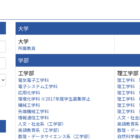
大学
大学
所属教員
学部
工学部
理工学部
電気電子工学科
理工学科 
電子システム工学科
理工学科 
応用化学科
理工学科 
環境化学科 ※2017年度学生募集停止
理工学科 
機械工学科
理工学科 
先端機械工学科
理工学科 
情報通信工学科
人文・社会
人文・社会系（工学部）
英語教育系
英語教育系（工学部）
数理・デー
数理・データサイエンス系（工学部）
自然科学基