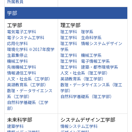
所属教員
学部
工学部
理工学部
電気電子工学科
理工学科 理学系
電子システム工学科
理工学科 生命科学系
応用化学科
理工学科 情報システムデザイン
環境化学科 ※2017年度学
学系
生募集停止
理工学科 機械工学系
機械工学科
理工学科 電子情報工学系
先端機械工学科
理工学科 建築・都市環境学系
情報通信工学科
人文・社会系（理工学部）
人文・社会系（工学部）
英語教育系（理工学部）
英語教育系（工学部）
数理・データサイエンス系（理工
数理・データサイエンス
学部）
系（工学部）
自然科学基礎系（理工学部）
自然科学基礎系（工学
部）
未来科学部
システムデザイン工学部
建築学科
情報システム工学科