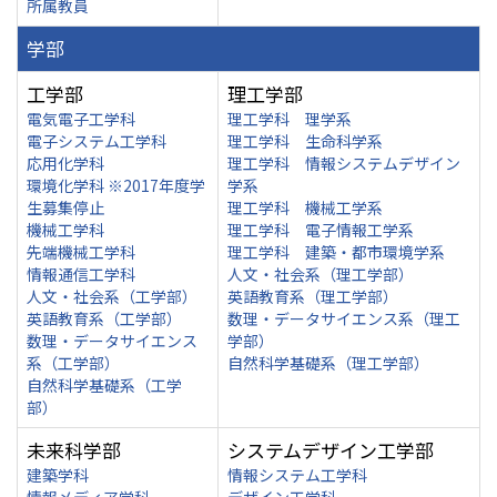
所属教員
学部
工学部
理工学部
電気電子工学科
理工学科 理学系
電子システム工学科
理工学科 生命科学系
応用化学科
理工学科 情報システムデザイン
環境化学科 ※2017年度学
学系
生募集停止
理工学科 機械工学系
機械工学科
理工学科 電子情報工学系
先端機械工学科
理工学科 建築・都市環境学系
情報通信工学科
人文・社会系（理工学部）
人文・社会系（工学部）
英語教育系（理工学部）
英語教育系（工学部）
数理・データサイエンス系（理工
数理・データサイエンス
学部）
系（工学部）
自然科学基礎系（理工学部）
自然科学基礎系（工学
部）
未来科学部
システムデザイン工学部
建築学科
情報システム工学科