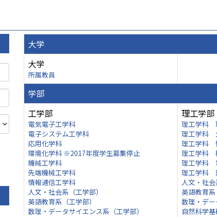
大学
大学
所属教員
学部
工学部
理工学部
電気電子工学科
理工学科 
電子システム工学科
理工学科 
応用化学科
理工学科 
環境化学科 ※2017年度学生募集停止
理工学科 
機械工学科
理工学科 
先端機械工学科
理工学科 
情報通信工学科
人文・社会
人文・社会系（工学部）
英語教育系
英語教育系（工学部）
数理・デー
数理・データサイエンス系（工学部）
自然科学基