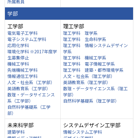
所属教員
学部
工学部
理工学部
電気電子工学科
理工学科 理学系
電子システム工学科
理工学科 生命科学系
応用化学科
理工学科 情報システムデザイン
環境化学科 ※2017年度学
学系
生募集停止
理工学科 機械工学系
機械工学科
理工学科 電子情報工学系
先端機械工学科
理工学科 建築・都市環境学系
情報通信工学科
人文・社会系（理工学部）
人文・社会系（工学部）
英語教育系（理工学部）
英語教育系（工学部）
数理・データサイエンス系（理工
数理・データサイエンス
学部）
系（工学部）
自然科学基礎系（理工学部）
自然科学基礎系（工学
部）
未来科学部
システムデザイン工学部
建築学科
情報システム工学科