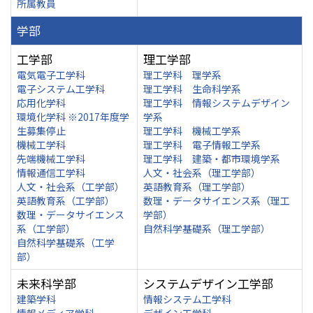
所属教員
学部
工学部
理工学部
電気電子工学科
理工学科 理学系
電子システム工学科
理工学科 生命科学系
応用化学科
理工学科 情報システムデザイン
環境化学科 ※2017年度学
学系
生募集停止
理工学科 機械工学系
機械工学科
理工学科 電子情報工学系
先端機械工学科
理工学科 建築・都市環境学系
情報通信工学科
人文・社会系（理工学部）
人文・社会系（工学部）
英語教育系（理工学部）
英語教育系（工学部）
数理・データサイエンス系（理工
数理・データサイエンス
学部）
系（工学部）
自然科学基礎系（理工学部）
自然科学基礎系（工学
部）
未来科学部
システムデザイン工学部
建築学科
情報システム工学科