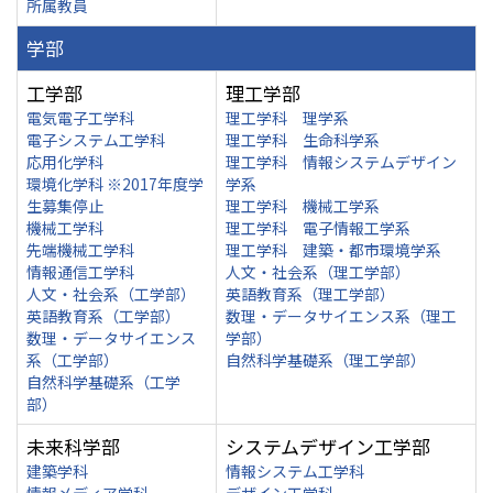
所属教員
学部
工学部
理工学部
電気電子工学科
理工学科 理学系
電子システム工学科
理工学科 生命科学系
応用化学科
理工学科 情報システムデザイン
環境化学科 ※2017年度学
学系
生募集停止
理工学科 機械工学系
機械工学科
理工学科 電子情報工学系
先端機械工学科
理工学科 建築・都市環境学系
情報通信工学科
人文・社会系（理工学部）
人文・社会系（工学部）
英語教育系（理工学部）
英語教育系（工学部）
数理・データサイエンス系（理工
数理・データサイエンス
学部）
系（工学部）
自然科学基礎系（理工学部）
自然科学基礎系（工学
部）
未来科学部
システムデザイン工学部
建築学科
情報システム工学科