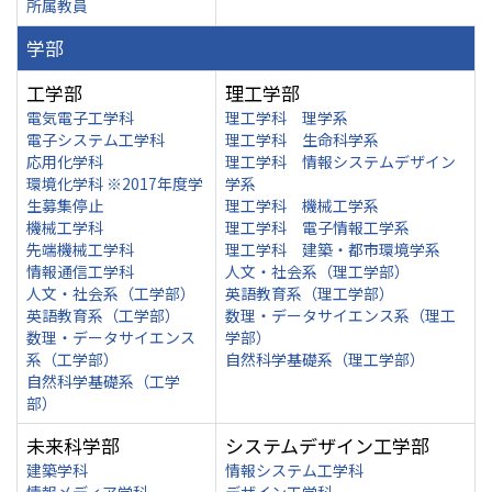
所属教員
学部
工学部
理工学部
電気電子工学科
理工学科 理学系
電子システム工学科
理工学科 生命科学系
応用化学科
理工学科 情報システムデザイン
環境化学科 ※2017年度学
学系
生募集停止
理工学科 機械工学系
機械工学科
理工学科 電子情報工学系
先端機械工学科
理工学科 建築・都市環境学系
情報通信工学科
人文・社会系（理工学部）
人文・社会系（工学部）
英語教育系（理工学部）
英語教育系（工学部）
数理・データサイエンス系（理工
数理・データサイエンス
学部）
系（工学部）
自然科学基礎系（理工学部）
自然科学基礎系（工学
部）
未来科学部
システムデザイン工学部
建築学科
情報システム工学科