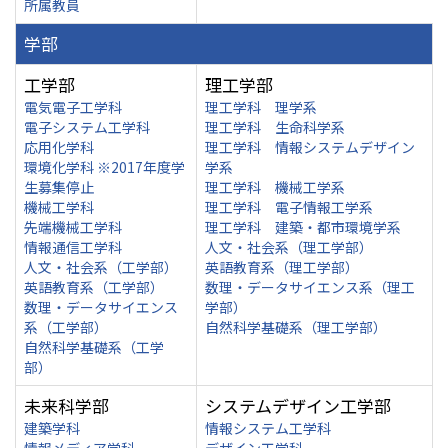
所属教員
学部
工学部
理工学部
電気電子工学科
理工学科 理学系
電子システム工学科
理工学科 生命科学系
応用化学科
理工学科 情報システムデザイン
環境化学科 ※2017年度学
学系
生募集停止
理工学科 機械工学系
機械工学科
理工学科 電子情報工学系
先端機械工学科
理工学科 建築・都市環境学系
情報通信工学科
人文・社会系（理工学部）
人文・社会系（工学部）
英語教育系（理工学部）
英語教育系（工学部）
数理・データサイエンス系（理工
数理・データサイエンス
学部）
系（工学部）
自然科学基礎系（理工学部）
自然科学基礎系（工学
部）
未来科学部
システムデザイン工学部
建築学科
情報システム工学科