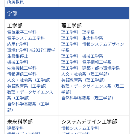
所属教員
学部
工学部
理工学部
電気電子工学科
理工学科 理学系
電子システム工学科
理工学科 生命科学系
応用化学科
理工学科 情報システムデザイン
環境化学科 ※2017年度学
学系
生募集停止
理工学科 機械工学系
機械工学科
理工学科 電子情報工学系
先端機械工学科
理工学科 建築・都市環境学系
情報通信工学科
人文・社会系（理工学部）
人文・社会系（工学部）
英語教育系（理工学部）
英語教育系（工学部）
数理・データサイエンス系（理工
数理・データサイエンス
学部）
系（工学部）
自然科学基礎系（理工学部）
自然科学基礎系（工学
部）
未来科学部
システムデザイン工学部
建築学科
情報システム工学科