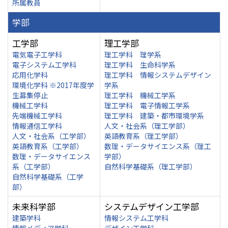
所属教員
学部
工学部
理工学部
電気電子工学科
理工学科 理学系
電子システム工学科
理工学科 生命科学系
応用化学科
理工学科 情報システムデザイン
環境化学科 ※2017年度学
学系
生募集停止
理工学科 機械工学系
機械工学科
理工学科 電子情報工学系
先端機械工学科
理工学科 建築・都市環境学系
情報通信工学科
人文・社会系（理工学部）
人文・社会系（工学部）
英語教育系（理工学部）
英語教育系（工学部）
数理・データサイエンス系（理工
数理・データサイエンス
学部）
系（工学部）
自然科学基礎系（理工学部）
自然科学基礎系（工学
部）
未来科学部
システムデザイン工学部
建築学科
情報システム工学科