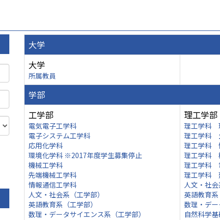
大学
大学
所属教員
学部
工学部
理工学部
電気電子工学科
理工学科 
電子システム工学科
理工学科 
応用化学科
理工学科 
環境化学科 ※2017年度学生募集停止
理工学科 
機械工学科
理工学科 
先端機械工学科
理工学科 
情報通信工学科
人文・社会
人文・社会系（工学部）
英語教育系
英語教育系（工学部）
数理・デー
数理・データサイエンス系（工学部）
自然科学基