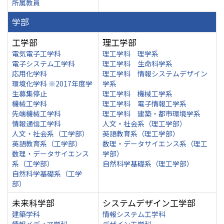
所属教員
学部
工学部
理工学部
電気電子工学科
理工学科 理学系
電子システム工学科
理工学科 生命科学系
応用化学科
理工学科 情報システムデザイン
環境化学科 ※2017年度学
学系
生募集停止
理工学科 機械工学系
機械工学科
理工学科 電子情報工学系
先端機械工学科
理工学科 建築・都市環境学系
情報通信工学科
人文・社会系（理工学部）
人文・社会系（工学部）
英語教育系（理工学部）
英語教育系（工学部）
数理・データサイエンス系（理工
数理・データサイエンス
学部）
系（工学部）
自然科学基礎系（理工学部）
自然科学基礎系（工学
部）
未来科学部
システムデザイン工学部
建築学科
情報システム工学科