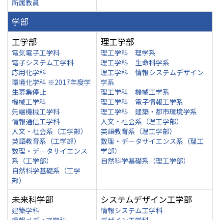
所属教員
学部
工学部
理工学部
電気電子工学科
理工学科 理学系
電子システム工学科
理工学科 生命科学系
応用化学科
理工学科 情報システムデザイン
環境化学科 ※2017年度学
学系
生募集停止
理工学科 機械工学系
機械工学科
理工学科 電子情報工学系
先端機械工学科
理工学科 建築・都市環境学系
情報通信工学科
人文・社会系（理工学部）
人文・社会系（工学部）
英語教育系（理工学部）
英語教育系（工学部）
数理・データサイエンス系（理工
数理・データサイエンス
学部）
系（工学部）
自然科学基礎系（理工学部）
自然科学基礎系（工学
部）
未来科学部
システムデザイン工学部
建築学科
情報システム工学科