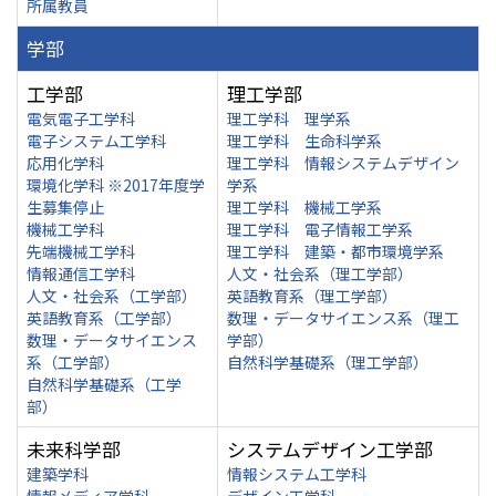
所属教員
学部
工学部
理工学部
電気電子工学科
理工学科 理学系
電子システム工学科
理工学科 生命科学系
応用化学科
理工学科 情報システムデザイン
環境化学科 ※2017年度学
学系
生募集停止
理工学科 機械工学系
機械工学科
理工学科 電子情報工学系
先端機械工学科
理工学科 建築・都市環境学系
情報通信工学科
人文・社会系（理工学部）
人文・社会系（工学部）
英語教育系（理工学部）
英語教育系（工学部）
数理・データサイエンス系（理工
数理・データサイエンス
学部）
系（工学部）
自然科学基礎系（理工学部）
自然科学基礎系（工学
部）
未来科学部
システムデザイン工学部
建築学科
情報システム工学科