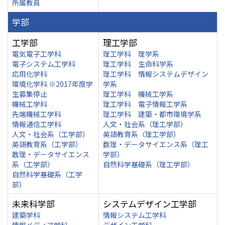
所属教員
学部
工学部
理工学部
電気電子工学科
理工学科 理学系
電子システム工学科
理工学科 生命科学系
応用化学科
理工学科 情報システムデザイン
環境化学科 ※2017年度学
学系
生募集停止
理工学科 機械工学系
機械工学科
理工学科 電子情報工学系
先端機械工学科
理工学科 建築・都市環境学系
情報通信工学科
人文・社会系（理工学部）
人文・社会系（工学部）
英語教育系（理工学部）
英語教育系（工学部）
数理・データサイエンス系（理工
数理・データサイエンス
学部）
系（工学部）
自然科学基礎系（理工学部）
自然科学基礎系（工学
部）
未来科学部
システムデザイン工学部
建築学科
情報システム工学科